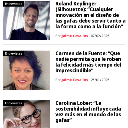
Roland Keplinger
Entrevistas
(Silhouette): “Cualquier
innovación en el diseño de
las gafas debe servir tanto a
la forma como a la función”
Por
Jaime Cevallos
- 07/02/2025
Carmen de la Fuente: “Que
Entrevistas
nadie permita que le roben
la felicidad más tiempo del
imprescindible”
Por
Jaime Cevallos
- 25/01/2025
Carolina Lober: “La
Entrevistas
sostenibilidad influye cada
vez más en el mundo de las
gafas”