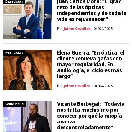
Juan Carlos Mora: “El gran
Entrevistas
reto de las ópticas
independientes y de toda la
vida es rejuvenecer”
Por
Jaime Cevallos
- 04/04/2025
Elena Guerra: “En óptica, el
Entrevistas
cliente renueva gafas con
mayor regularidad. En
audiología, el ciclo es más
largo”
Por
Jaime Cevallos
- 01/04/2025
Vicente Berbegal: “Todavía
Salud visual
nos falta muchísimo por
conocer por qué la miopía
avanza
descontroladamente”