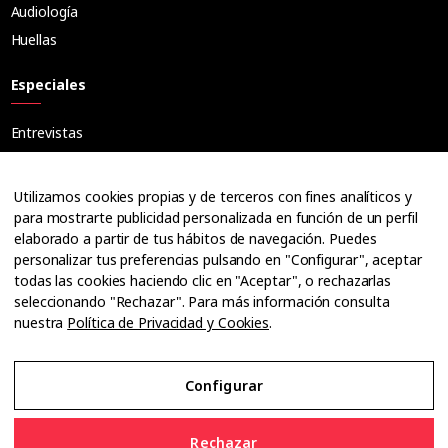
Audiología
Huellas
Especiales
Entrevistas
Tribuna
Ópticos
Utilizamos cookies propias y de terceros con fines analíticos y
Cuadernos
para mostrarte publicidad personalizada en función de un perfil
elaborado a partir de tus hábitos de navegación. Puedes
Guías
personalizar tus preferencias pulsando en "Configurar", aceptar
Dossier
todas las cookies haciendo clic en "Aceptar", o rechazarlas
Anuarios
seleccionando "Rechazar". Para más información consulta
nuestra
Política de Privacidad y Cookies
.
Ofertas de empleo
Configurar
Aviso Legal
Rechazar