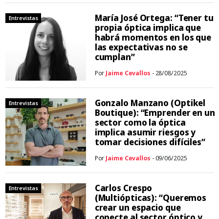
María José Ortega: “Tener tu
Entrevistas
propia óptica implica que
habrá momentos en los que
las expectativas no se
cumplan”
Por
Jaime Cevallos
- 28/08/2025
Gonzalo Manzano (Optikel
Entrevistas
Boutique): “Emprender en un
sector como la óptica
implica asumir riesgos y
tomar decisiones difíciles”
Por
Jaime Cevallos
- 09/06/2025
Carlos Crespo
Entrevistas
(Multiópticas): “Queremos
crear un espacio que
conecte al sector óptico y