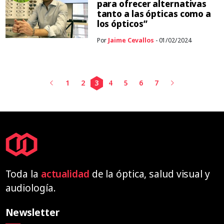
para ofrecer alternativas
tanto a las ópticas como a
los ópticos”
Por
Jaime Cevallos
- 01/02/2024
1
2
3
4
5
6
7
Toda la
actualidad
de la óptica, salud visual y
audiología.
Newsletter