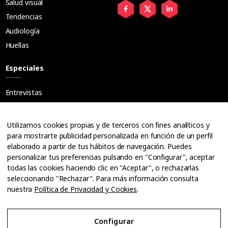
Salud visual
Tendencias
Audiología
Huellas
Especiales
Entrevistas
Tribuna
Ópticos
Utilizamos cookies propias y de terceros con fines analíticos y
Cuadernos
para mostrarte publicidad personalizada en función de un perfil
elaborado a partir de tus hábitos de navegación. Puedes
Guías
personalizar tus preferencias pulsando en "Configurar", aceptar
Dossier
todas las cookies haciendo clic en "Aceptar", o rechazarlas
Anuarios
seleccionando "Rechazar". Para más información consulta
nuestra
Política de Privacidad y Cookies
.
Ofertas de empleo
Configurar