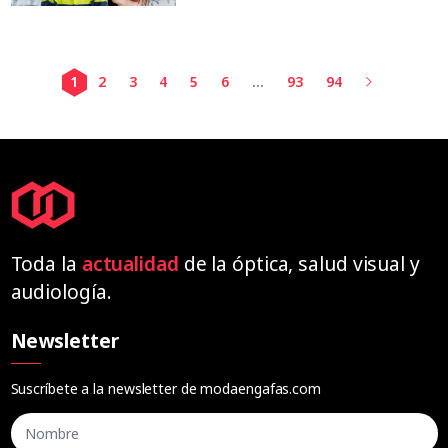
1
2
3
4
5
6
...
93
94
Toda la
actualidad
de la óptica, salud visual y
audiología.
Newsletter
Suscríbete a la newsletter de modaengafas.com