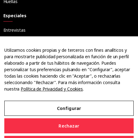
Huellas
Especiales
Entrevistas
Tribuna
Ópticos
Utilizamos cookies propias y de terceros con fines analíticos y
Cuadernos
para mostrarte publicidad personalizada en función de un perfil
elaborado a partir de tus hábitos de navegación. Puedes
Guías
personalizar tus preferencias pulsando en "Configurar", aceptar
Dossier
todas las cookies haciendo clic en "Aceptar", o rechazarlas
Anuarios
seleccionando "Rechazar". Para más información consulta
nuestra
Política de Privacidad y Cookies
.
Ofertas de empleo
Configurar
Aviso Legal
Rechazar
Política de Privacidad y Cookies