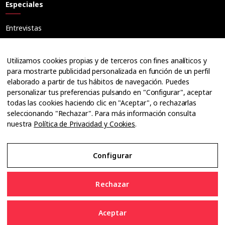
Especiales
Entrevistas
Tribuna
Ópticos
Utilizamos cookies propias y de terceros con fines analíticos y
Cuadernos
para mostrarte publicidad personalizada en función de un perfil
elaborado a partir de tus hábitos de navegación. Puedes
Guías
personalizar tus preferencias pulsando en "Configurar", aceptar
Dossier
todas las cookies haciendo clic en "Aceptar", o rechazarlas
Anuarios
seleccionando "Rechazar". Para más información consulta
nuestra
Política de Privacidad y Cookies
.
Ofertas de empleo
Configurar
Aviso Legal
Rechazar
Política de Privacidad y Cookies
Aceptar
Configurar