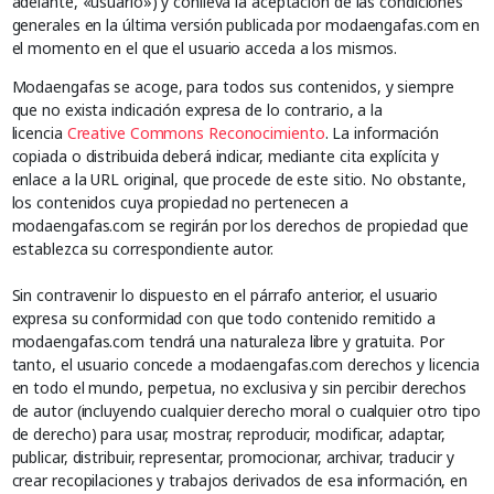
adelante, «usuario») y conlleva la aceptación de las condiciones
generales en la última versión publicada por modaengafas.com en
el momento en el que el usuario acceda a los mismos.
Modaengafas se acoge, para todos sus contenidos, y siempre
que no exista indicación expresa de lo contrario, a la
licencia
Creative Commons Reconocimiento
. La información
copiada o distribuida deberá indicar, mediante cita explícita y
enlace a la URL original, que procede de este sitio. No obstante,
los contenidos cuya propiedad no pertenecen a
modaengafas.com se regirán por los derechos de propiedad que
establezca su correspondiente autor.
Sin contravenir lo dispuesto en el párrafo anterior, el usuario
expresa su conformidad con que todo contenido remitido a
modaengafas.com tendrá una naturaleza libre y gratuita. Por
tanto, el usuario concede a modaengafas.com derechos y licencia
en todo el mundo, perpetua, no exclusiva y sin percibir derechos
de autor (incluyendo cualquier derecho moral o cualquier otro tipo
de derecho) para usar, mostrar, reproducir, modificar, adaptar,
publicar, distribuir, representar, promocionar, archivar, traducir y
crear recopilaciones y trabajos derivados de esa información, en