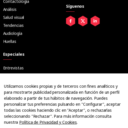
Contactología
Síguenos
Análisis
Salud visual
Tendencias
Audiología
Huellas
Especiales
Entrevistas
Tribuna
Ópticos
Utilizamos cookies propias y de terceros con fines analíticos y
Cuadernos
para mostrarte publicidad personalizada en función de un perfil
elaborado a partir de tus hábitos de navegación. Puedes
Guías
personalizar tus preferencias pulsando en "Configurar", aceptar
Dossier
todas las cookies haciendo clic en "Aceptar", o rechazarlas
Anuarios
seleccionando "Rechazar". Para más información consulta
nuestra
Política de Privacidad y Cookies
.
Ofertas de empleo