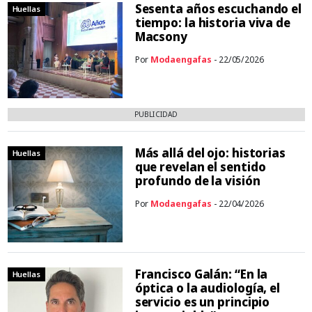
Sesenta años escuchando el
Huellas
tiempo: la historia viva de
Macsony
Por
Modaengafas
- 22/05/2026
PUBLICIDAD
Más allá del ojo: historias
Huellas
que revelan el sentido
profundo de la visión
Por
Modaengafas
- 22/04/2026
Francisco Galán: “En la
Huellas
óptica o la audiología, el
servicio es un principio