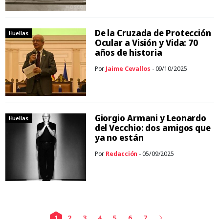
De la Cruzada de Protección
Huellas
Ocular a Visión y Vida: 70
años de historia
Por
Jaime Cevallos
- 09/10/2025
Giorgio Armani y Leonardo
Huellas
del Vecchio: dos amigos que
ya no están
Por
Redacción
- 05/09/2025
1
2
3
4
5
6
7