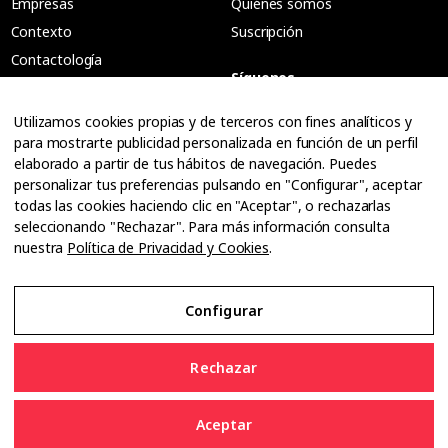
Empresas
Quiénes somos
Contexto
Suscripción
Contactología
Síguenos
Análisis
Salud visual
Utilizamos cookies propias y de terceros con fines analíticos y
para mostrarte publicidad personalizada en función de un perfil
Tendencias
elaborado a partir de tus hábitos de navegación. Puedes
Audiología
personalizar tus preferencias pulsando en "Configurar", aceptar
Huellas
todas las cookies haciendo clic en "Aceptar", o rechazarlas
seleccionando "Rechazar". Para más información consulta
Especiales
nuestra
Política de Privacidad y Cookies
.
Entrevistas
Configurar
Tribuna
Ópticos
Rechazar
Cuadernos
Guías
Aceptar
Dossier