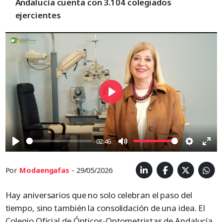
Andalucía cuenta con 3.104 colegiados
ejercientes
Play
02:46
Play
Mute
Settings
Ent
full
Por
Modaengafas
- 29/05/2026
Hay aniversarios que no solo celebran el paso del
tiempo, sino también la consolidación de una idea. El
Colegio Oficial de Ópticos-Optometristas de Andalucía