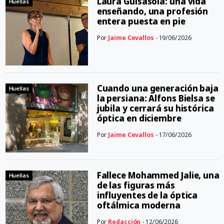
Laura Guisasola: una vida
Huellas
enseñando, una profesión
entera puesta en pie
Por
Jaime Cevallos
- 19/06/2026
Cuando una generación baja
Huellas
la persiana: Alfons Bielsa se
jubila y cerrará su histórica
óptica en diciembre
Por
Jaime Cevallos
- 17/06/2026
Fallece Mohammed Jalie, una
Huellas
de las figuras más
influyentes de la óptica
oftálmica moderna
Por
Redacción
- 12/06/2026