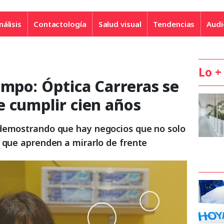
nálisis
Contactología
Salud visual
Tendencias
Audi
Lo +
empo: Óptica Carreras se
e cumplir cien años
 demostrando que hay negocios que no solo
o que aprenden a mirarlo de frente