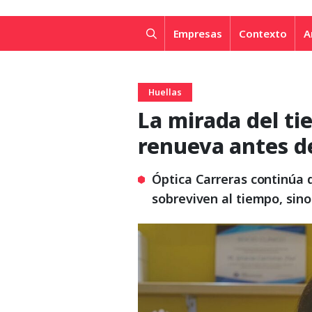
Empresas
Contexto
A
Huellas
La mirada del ti
renueva antes d
Óptica Carreras continúa
sobreviven al tiempo, sin