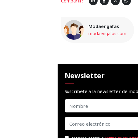
Compartir:
Modaengafas
modaengafas.com
Newsletter
Suscríbete a la newsletter de m
He leído y acepto la
política de privacid