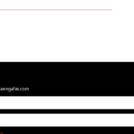
odaengafas.com
ad
.