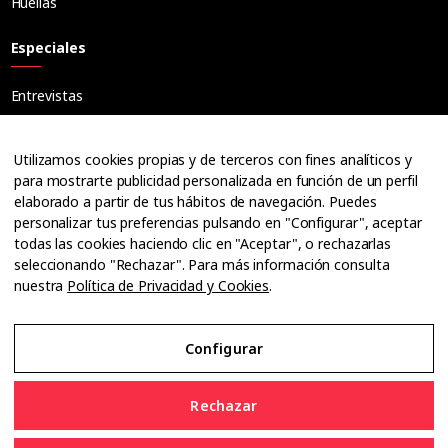
Huellas
Especiales
Entrevistas
Tribuna
Ópticos
Utilizamos cookies propias y de terceros con fines analíticos y
Cuadernos
para mostrarte publicidad personalizada en función de un perfil
elaborado a partir de tus hábitos de navegación. Puedes
Guías
personalizar tus preferencias pulsando en "Configurar", aceptar
Dossier
todas las cookies haciendo clic en "Aceptar", o rechazarlas
Anuarios
seleccionando "Rechazar". Para más información consulta
nuestra
Política de Privacidad y Cookies
.
Ofertas de empleo
Configurar
Aviso Legal
Rechazar
Política de Privacidad y Cookies