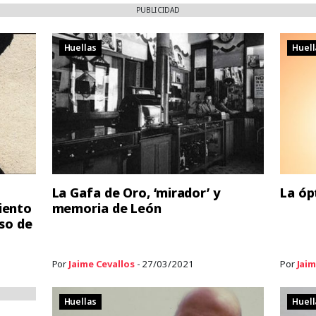
PUBLICIDAD
Huellas
Huell
La Gafa de Oro, ‘mirador’ y
La óp
iento
memoria de León
uso de
Por
Jaime Cevallos
- 27/03/2021
Por
Jaim
Huellas
Huell