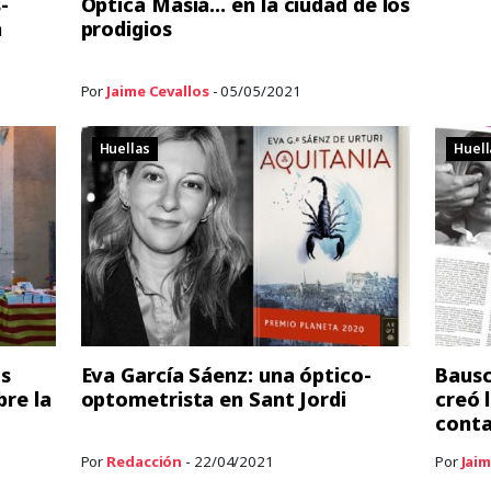
-
Óptica Masiá… en la ciudad de los
a
prodigios
Por
Jaime Cevallos
- 05/05/2021
Huellas
Huell
s
Eva García Sáenz: una óptico-
Bausc
bre la
optometrista en Sant Jordi
creó 
conta
Por
Redacción
- 22/04/2021
Por
Jaim