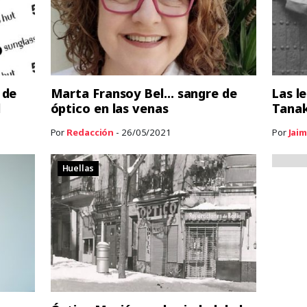
 de
Marta Fransoy Bel… sangre de
Las l
l
óptico en las venas
Tana
Por
Redacción
- 26/05/2021
Por
Jaim
Huellas