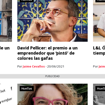
de un
David Pellicer: el premio a un
L&L Ó
emprendedor que ‘pintó’ de
tiemp
colores las gafas
Por
Jaime Cevallos
- 20/06/2021
Por
Jaim
PUBLICIDAD
Huellas
Huell