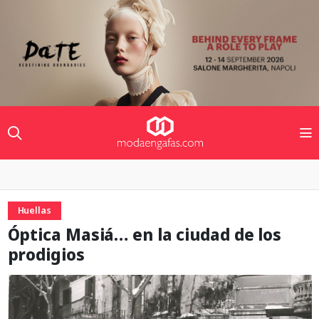
Huellas
Óptica Masiá… en la ciudad de los
prodigios