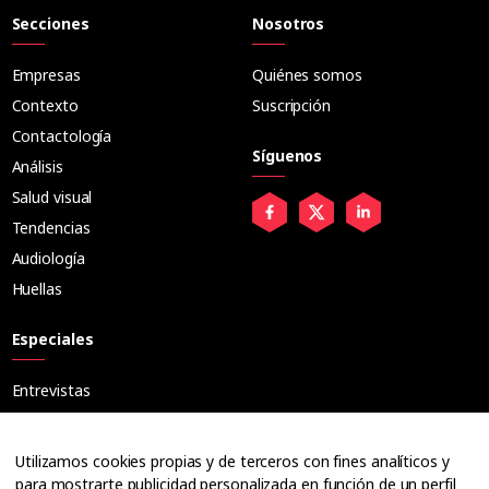
Secciones
Nosotros
Empresas
Quiénes somos
Contexto
Suscripción
Contactología
Síguenos
Análisis
Salud visual
Tendencias
Audiología
Huellas
Especiales
Entrevistas
Tribuna
Ópticos
Utilizamos cookies propias y de terceros con fines analíticos y
Cuadernos
para mostrarte publicidad personalizada en función de un perfil