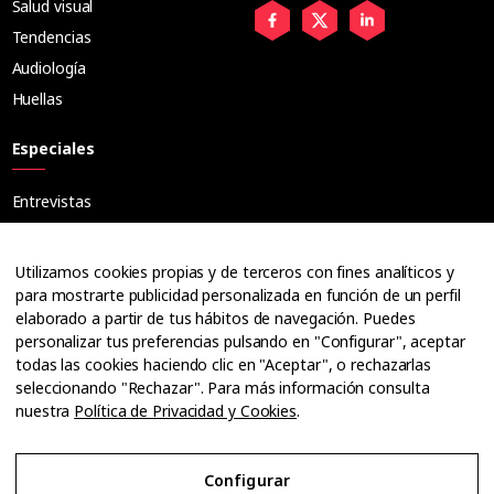
Salud visual
Tendencias
Audiología
Huellas
Especiales
Entrevistas
Tribuna
Ópticos
Utilizamos cookies propias y de terceros con fines analíticos y
Cuadernos
para mostrarte publicidad personalizada en función de un perfil
elaborado a partir de tus hábitos de navegación. Puedes
Guías
personalizar tus preferencias pulsando en "Configurar", aceptar
Dossier
todas las cookies haciendo clic en "Aceptar", o rechazarlas
Anuarios
seleccionando "Rechazar". Para más información consulta
nuestra
Política de Privacidad y Cookies
.
Ofertas de empleo
Configurar