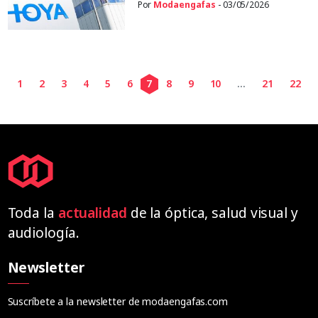
Por
Modaengafas
- 03/05/2026
1
2
3
4
5
6
7
8
9
10
...
21
22
Toda la
actualidad
de la óptica, salud visual y
audiología.
Newsletter
Suscríbete a la newsletter de modaengafas.com