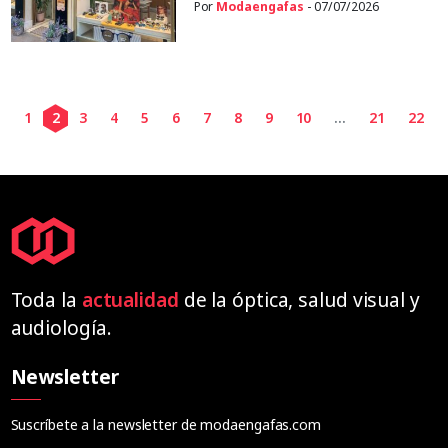
Por
Modaengafas
- 07/07/2026
1
2
3
4
5
6
7
8
9
10
...
21
22
Toda la
actualidad
de la óptica, salud visual y
audiología.
Newsletter
Suscríbete a la newsletter de modaengafas.com