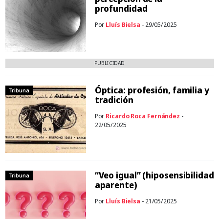
profundidad
Por
Lluís Bielsa
- 29/05/2025
PUBLICIDAD
Óptica: profesión, familia y
Tribuna
tradición
Por
Ricardo Roca Fernández
-
22/05/2025
“Veo igual” (hiposensibilidad
Tribuna
aparente)
Por
Lluís Bielsa
- 21/05/2025