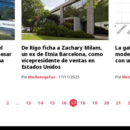
l
De Rigo ficha a Zachary Milam,
La ga
pesar
un ex de Etnia Barcelona, como
moder
na
vicepresidente de ventas en
con u
Estados Unidos
Por
Modaengafas
- 17/11/2025
Por
Mod
2
...
13
14
15
16
17
18
19
20
21