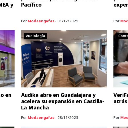
MEA y
Pacífico
exper
Por
Modaengafas
- 01/12/2025
Por
Mod
Audiología
Cont
no en
Audika abre en Guadalajara y
VeriF
acelera su expansión en Castilla-
atrás
La Mancha
Por
Modaengafas
- 28/11/2025
Por
Mod