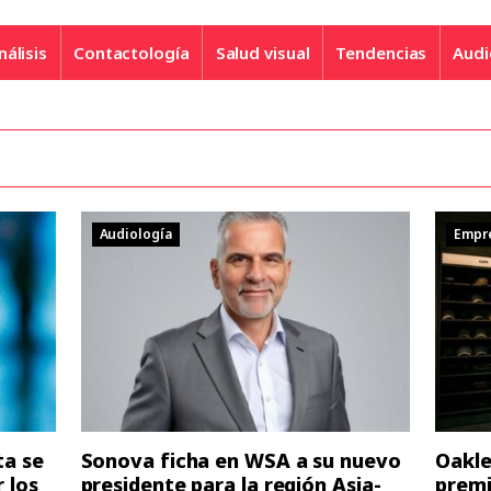
nálisis
Contactología
Salud visual
Tendencias
Audi
Audiología
Empr
ta se
Sonova ficha en WSA a su nuevo
Oakley
r los
presidente para la región Asia-
premi