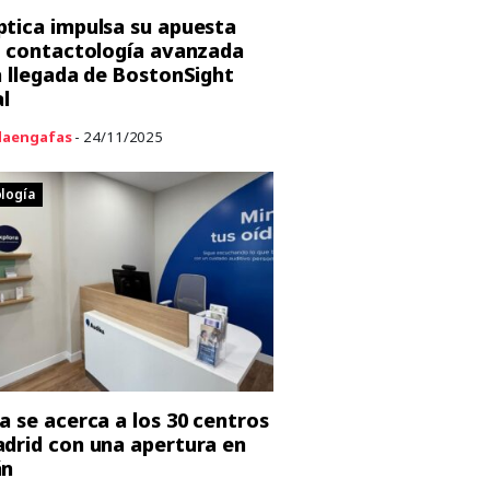
tica impulsa su apuesta
a contactología avanzada
a llegada de BostonSight
al
aengafas
- 24/11/2025
logía
a se acerca a los 30 centros
drid con una apertura en
án