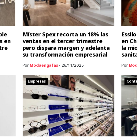
ble
Míster Spex recorta un 18% las
Essil
es en
ventas en el tercer trimestre
en Ch
tre
pero dispara margen y adelanta
la mi
su transformación empresarial
sanit
Por
Modaengafas
- 26/11/2025
Por
Mod
Empresas
Conta