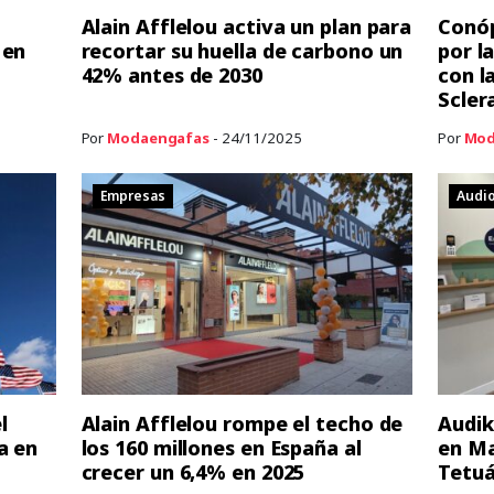
Alain Afflelou activa un plan para
Conóp
 en
recortar su huella de carbono un
por l
42% antes de 2030
con l
Scler
Por
Modaengafas
- 24/11/2025
Por
Mod
Empresas
Audio
l
Alain Afflelou rompe el techo de
Audik
a en
los 160 millones en España al
en Ma
crecer un 6,4% en 2025
Tetu