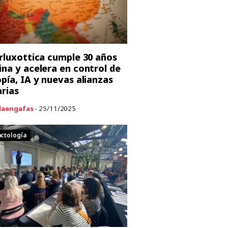
orluxottica cumple 30 años
ina y acelera en control de
opía, IA y nuevas alianzas
arias
aengafas
- 25/11/2025
ctología