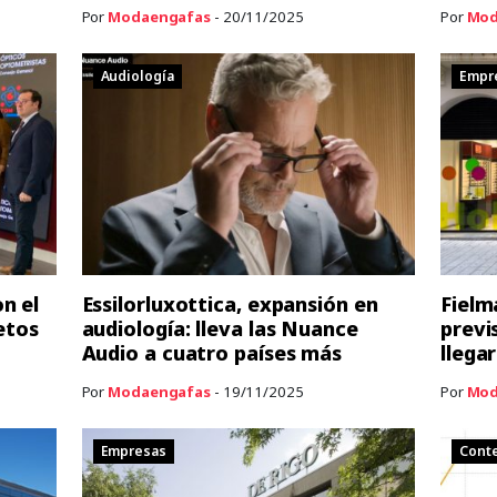
Por
Modaengafas
- 20/11/2025
Por
Mod
Audiología
Empr
n el
Essilorluxottica, expansión en
Fielm
etos
audiología: lleva las Nuance
previ
Audio a cuatro países más
llegar
Por
Modaengafas
- 19/11/2025
Por
Mod
Empresas
Cont