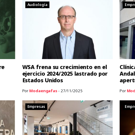
Audiología
Empr
re
WSA frena su crecimiento en el
Clíni
ejercicio 2024/2025 lastrado por
Andal
Estados Unidos
apert
Por
Modaengafas
- 27/11/2025
Por
Mod
Empresas
Empr