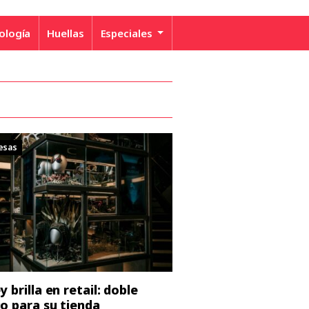
ología
Huellas
Especiales
esas
 brilla en retail: doble
o para su tienda