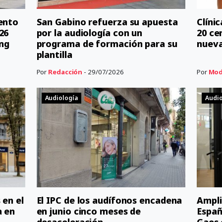
iento
San Gabino refuerza su apuesta
Clíni
26
por la audiología con un
20 ce
ng
programa de formación para su
nueva
plantilla
Por
Redacción
- 29/07/2026
Por
Mod
Audiología
Audio
 en el
El IPC de los audífonos encadena
Ampli
a en
en junio cinco meses de
Españ
desaceleración
Gaes 