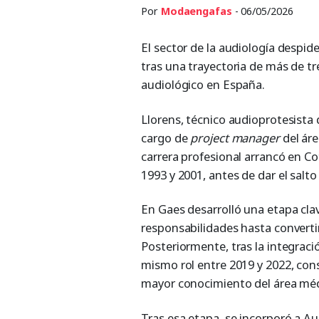
Por
Modaengafas
- 06/05/2026
El sector de la audiología despid
tras una trayectoria de más de tr
audiológico en España.
Llorens, técnico audioprotesist
cargo de
project manager
del áre
carrera profesional arrancó en Co
1993 y 2001, antes de dar el salto
En Gaes desarrolló una etapa cla
responsabilidades hasta converti
Posteriormente, tras la integrac
mismo rol entre 2019 y 2022, con
mayor conocimiento del área méd
Tras esa etapa, se incorporó a 