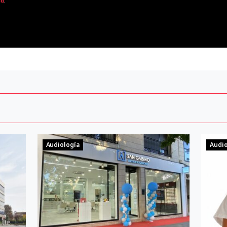
ad
.
Audiología
Audio