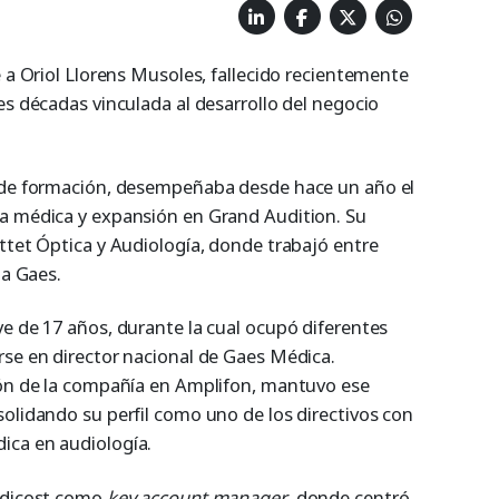
e a Oriol Llorens Musoles, fallecido recientemente
es décadas vinculada al desarrollo del negocio
a de formación, desempeñaba desde hace un año el
a médica y expansión en Grand Audition. Su
ttet Óptica y Audiología, donde trabajó entre
 a Gaes.
ve de 17 años, durante la cual ocupó diferentes
rse en director nacional de Gaes Médica.
ión de la compañía en Amplifon, mantuvo ese
solidando su perfil como uno de los directivos con
ica en audiología.
Audicost como
key account manager
, donde centró