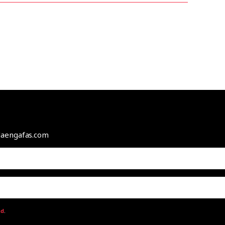
odaengafas.com
ad
.