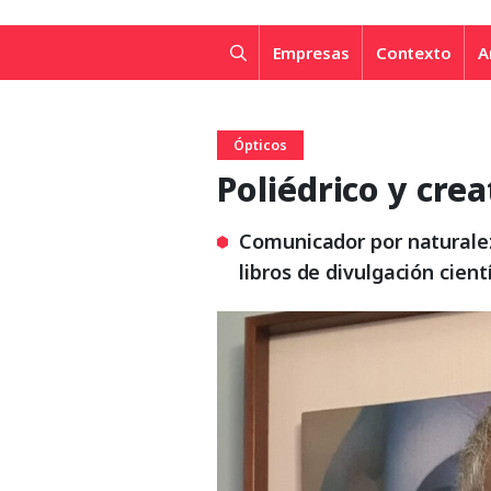
Empresas
Contexto
A
Ópticos
Poliédrico y creat
Comunicador por naturaleza
libros de divulgación cient