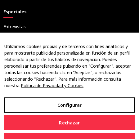
Especiales
Entrevistas
Tribuna
Ópticos
Utilizamos cookies propias y de terceros con fines analíticos y
Cuadernos
para mostrarte publicidad personalizada en función de un perfil
elaborado a partir de tus hábitos de navegación. Puedes
Guías
personalizar tus preferencias pulsando en "Configurar", aceptar
Dossier
todas las cookies haciendo clic en "Aceptar", o rechazarlas
Anuarios
seleccionando "Rechazar". Para más información consulta
nuestra
Política de Privacidad y Cookies
.
Ofertas de empleo
Configurar
Aviso Legal
Rechazar
Política de Privacidad y Cookies