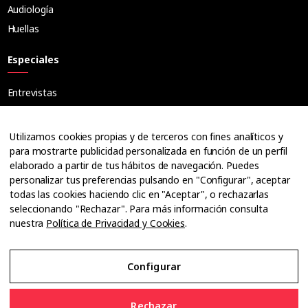
Audiología
Huellas
Especiales
Entrevistas
Tribuna
Ópticos
Utilizamos cookies propias y de terceros con fines analíticos y
Cuadernos
para mostrarte publicidad personalizada en función de un perfil
elaborado a partir de tus hábitos de navegación. Puedes
Guías
personalizar tus preferencias pulsando en "Configurar", aceptar
Dossier
todas las cookies haciendo clic en "Aceptar", o rechazarlas
Anuarios
seleccionando "Rechazar". Para más información consulta
nuestra
Política de Privacidad y Cookies
.
Ofertas de empleo
Configurar
Aviso Legal
Rechazar