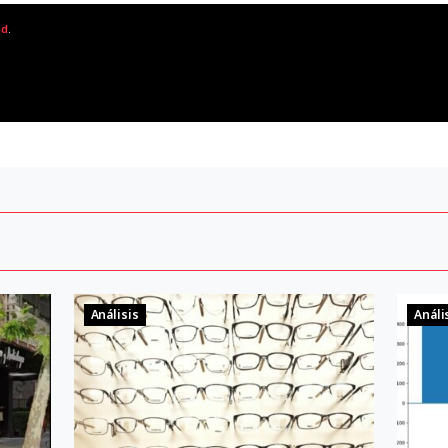
ad
.
Análisis
Análi