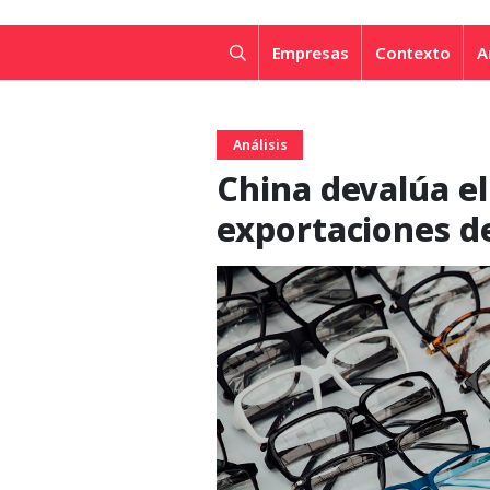
Empresas
Contexto
A
Análisis
China devalúa el
exportaciones de