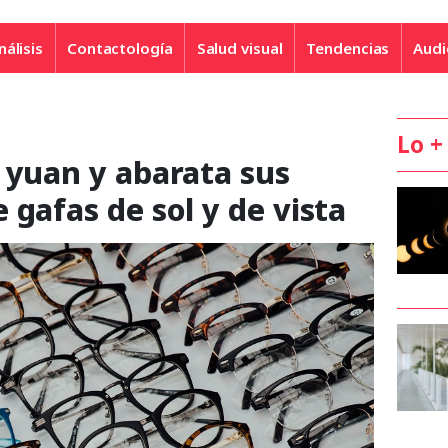
nálisis
Contactología
Salud visual
Tendencias
Audi
Lo +
 yuan y abarata sus
 gafas de sol y de vista