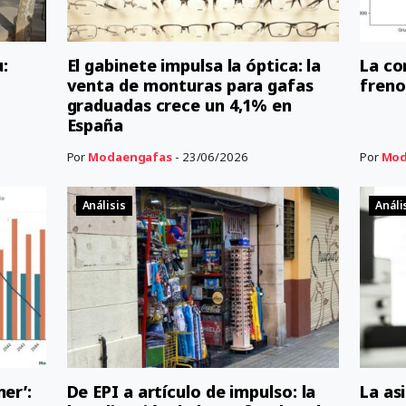
u:
El gabinete impulsa la óptica: la
La co
venta de monturas para gafas
freno
graduadas crece un 4,1% en
España
Por
Modaengafas
- 23/06/2026
Por
Mod
Análisis
Análi
er’:
De EPI a artículo de impulso: la
La as