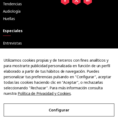
Tendencias
Audiología
Huellas
Especiales
Entrevistas
Tribuna
Ópticos
Utilizamos cookies propias y de terceros con fines analíticos y
Cuadernos
para mostrarte publicidad personalizada en función de un perfil
elaborado a partir de tus hábitos de navegación. Puedes
Guías
personalizar tus preferencias pulsando en "Configurar", aceptar
Dossier
todas las cookies haciendo clic en "Aceptar", o rechazarlas
Anuarios
seleccionando "Rechazar". Para más información consulta
nuestra
Política de Privacidad y Cookies
.
Ofertas de empleo
Configurar