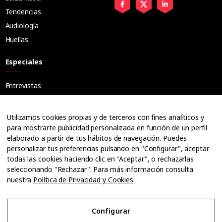
Tendencias
Audiología
Huellas
Especiales
Entrevistas
Tribuna
Ópticos
Utilizamos cookies propias y de terceros con fines analíticos y
Cuadernos
para mostrarte publicidad personalizada en función de un perfil
elaborado a partir de tus hábitos de navegación. Puedes
Guías
personalizar tus preferencias pulsando en "Configurar", aceptar
Dossier
todas las cookies haciendo clic en "Aceptar", o rechazarlas
Anuarios
seleccionando "Rechazar". Para más información consulta
nuestra
Política de Privacidad y Cookies
.
Ofertas de empleo
Configurar