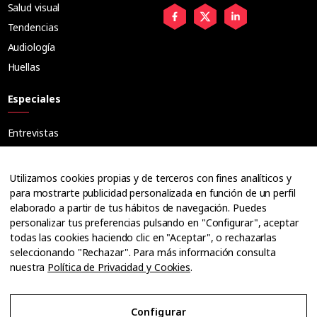
Salud visual
Tendencias
Audiología
Huellas
Especiales
Entrevistas
Tribuna
Ópticos
Utilizamos cookies propias y de terceros con fines analíticos y
Cuadernos
para mostrarte publicidad personalizada en función de un perfil
elaborado a partir de tus hábitos de navegación. Puedes
Guías
personalizar tus preferencias pulsando en "Configurar", aceptar
Dossier
todas las cookies haciendo clic en "Aceptar", o rechazarlas
Anuarios
seleccionando "Rechazar". Para más información consulta
nuestra
Política de Privacidad y Cookies
.
Ofertas de empleo
Configurar