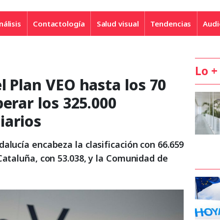
nálisis
Contactología
Salud visual
Tendencias
Audi
Lo +
l Plan VEO hasta los 70
perar los 325.000
iarios
alucía encabeza la clasificación con 66.659
Cataluña, con 53.038, y la Comunidad de