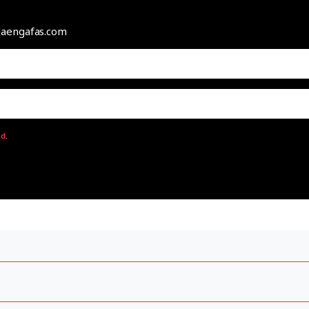
odaengafas.com
ad
.