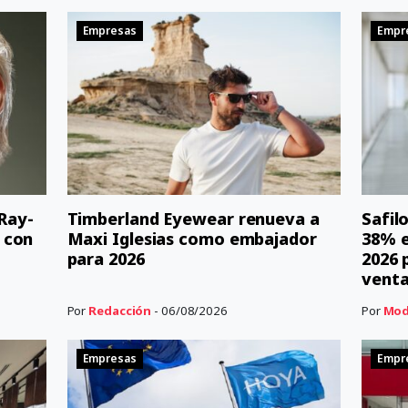
Empresas
Empr
 Ray-
Timberland Eyewear renueva a
Safil
 con
Maxi Iglesias como embajador
38% e
para 2026
2026 
vent
Por
Redacción
- 06/08/2026
Por
Mod
Empresas
Empr