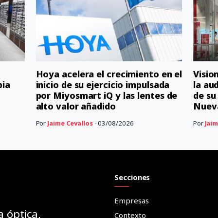
Hoya acelera el crecimiento en el
Visio
bia
inicio de su ejercicio impulsada
la au
por Miyosmart iQ y las lentes de
de su
alto valor añadido
Nuev
Por
Jaime Cevallos
- 03/08/2026
Por
Jaim
Secciones
Empresas
a óptica,
Contexto