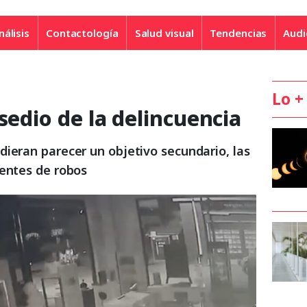
nálisis
Contactología
Salud visual
Tendencias
Audi
Lo +
sedio de la delincuencia
dieran parecer un objetivo secundario, las
uentes de robos