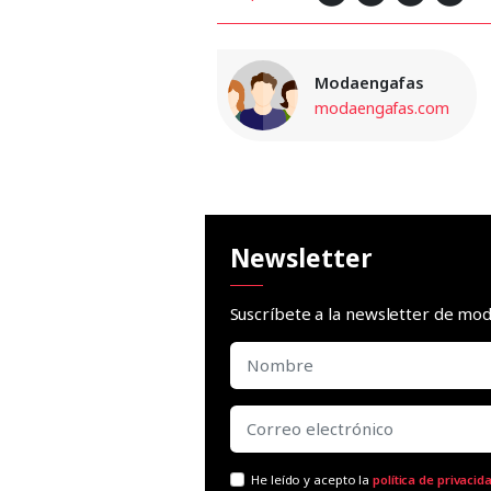
Modaengafas
modaengafas.com
Newsletter
Suscríbete a la newsletter de m
He leído y acepto la
política de privacid