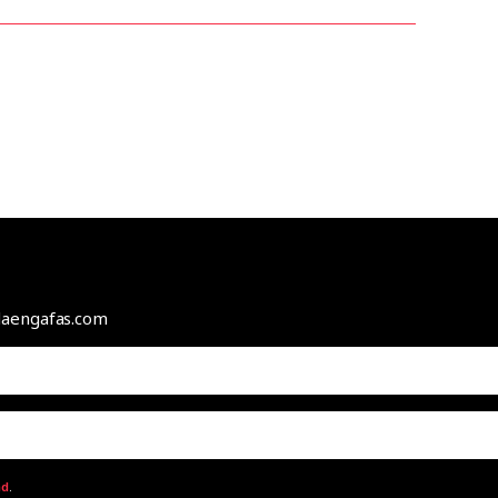
odaengafas.com
ad
.