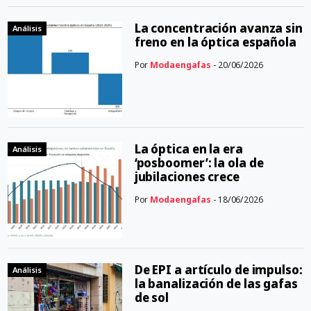
La concentración avanza sin
Análisis
freno en la óptica española
Por
Modaengafas
- 20/06/2026
La óptica en la era
Análisis
‘posboomer’: la ola de
jubilaciones crece
Por
Modaengafas
- 18/06/2026
De EPI a artículo de impulso:
Análisis
la banalización de las gafas
de sol