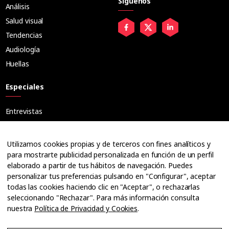
Síguenos
Análisis
Salud visual
Tendencias
Audiología
Huellas
Especiales
Entrevistas
Tribuna
Ópticos
Utilizamos cookies propias y de terceros con fines analíticos y
Cuadernos
para mostrarte publicidad personalizada en función de un perfil
elaborado a partir de tus hábitos de navegación. Puedes
Guías
personalizar tus preferencias pulsando en "Configurar", aceptar
Dossier
todas las cookies haciendo clic en "Aceptar", o rechazarlas
Anuarios
seleccionando "Rechazar". Para más información consulta
nuestra
Política de Privacidad y Cookies
.
Ofertas de empleo