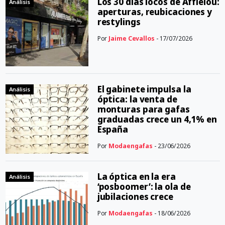
Los 30 días locos de Afflelou:
Análisis
aperturas, reubicaciones y
restylings
Por
Jaime Cevallos
- 17/07/2026
El gabinete impulsa la
Análisis
óptica: la venta de
monturas para gafas
graduadas crece un 4,1% en
España
Por
Modaengafas
- 23/06/2026
La óptica en la era
Análisis
‘posboomer’: la ola de
jubilaciones crece
Por
Modaengafas
- 18/06/2026