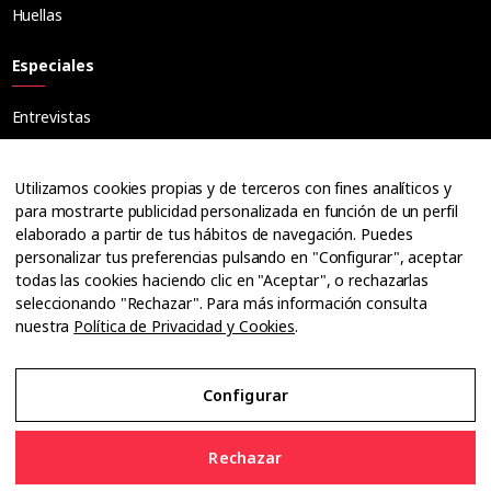
Huellas
Especiales
Entrevistas
Tribuna
Ópticos
Utilizamos cookies propias y de terceros con fines analíticos y
Cuadernos
para mostrarte publicidad personalizada en función de un perfil
elaborado a partir de tus hábitos de navegación. Puedes
Guías
personalizar tus preferencias pulsando en "Configurar", aceptar
Dossier
todas las cookies haciendo clic en "Aceptar", o rechazarlas
Anuarios
seleccionando "Rechazar". Para más información consulta
nuestra
Política de Privacidad y Cookies
.
Ofertas de empleo
Configurar
Aviso Legal
Rechazar
Política de Privacidad y Cookies