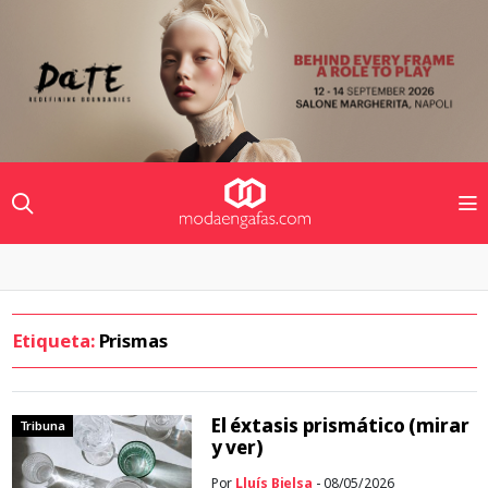
Etiqueta:
Prismas
El éxtasis prismático (mirar
Tribuna
y ver)
Por
Lluís Bielsa
- 08/05/2026