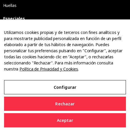
Huellas
Especiales
Entrevistas
Utilizamos cookies propias y de terceros con fines analíticos y
para mostrarte publicidad personalizada en función de un perfil
Tribuna
elaborado a partir de tus hábitos de navegación. Puedes
Ópticos
personalizar tus preferencias pulsando en "Configurar", aceptar
Cuadernos
todas las cookies haciendo clic en "Aceptar", o rechazarlas
seleccionando "Rechazar". Para más información consulta
Guías
nuestra
Política de Privacidad y Cookies
.
Dossier
Anuarios
Configurar
Ofertas de empleo
Rechazar
Aceptar
Aviso Legal