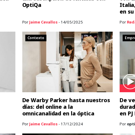
OptiQa
Itali
en su
Por
Jaime Cevallos
- 14/05/2025
Por
Red
Contexto
Empr
De Warby Parker hasta nuestros
De ve
días: del online a la
durad
omnicanalidad en la óptica
en PJ
Por
Jaime Cevallos
- 17/12/2024
Por
opt