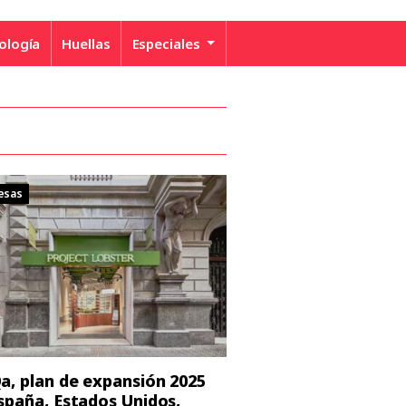
ología
Huellas
Especiales
esas
a, plan de expansión 2025
spaña, Estados Unidos,