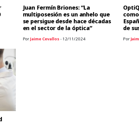
r
Juan Fermín Briones: “La
OptiQ
0
multiposesión es un anhelo que
como 
se persigue desde hace décadas
Españ
en el sector de la óptica”
de su
Por
Jaime Cevallos
- 12/11/2024
Por
Jaim
d