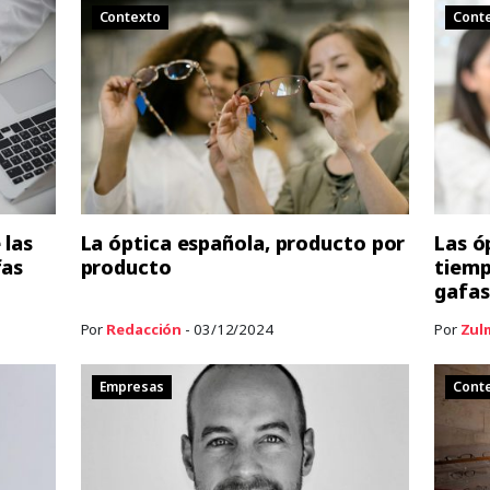
Contexto
Cont
 las
La óptica española, producto por
Las óp
fas
producto
tiemp
gafas
Por
Redacción
- 03/12/2024
Por
Zul
Empresas
Cont