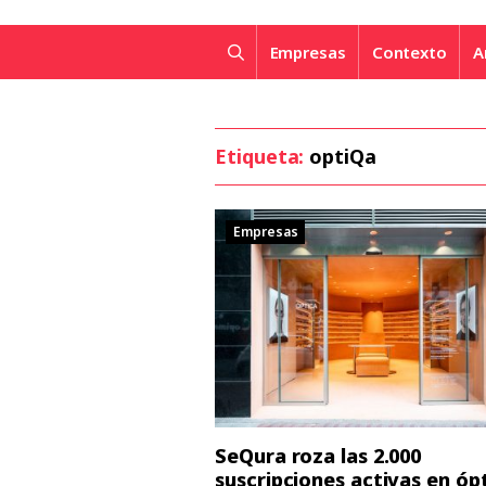
Empresas
Contexto
A
Etiqueta:
optiQa
Empresas
SeQura roza las 2.000
suscripciones activas en óp