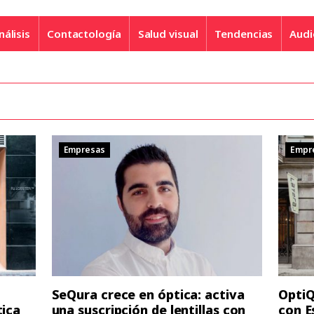
nálisis
Contactología
Salud visual
Tendencias
Audi
Empresas
Empr
SeQura crece en óptica: activa
OptiQ
tica
una suscripción de lentillas con
con E