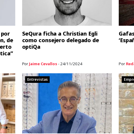
 por
SeQura ficha a Christian Egli
Gafas
n, de
como consejero delegado de
‘Espa
ierto
optiQa
tica”
Por
Jaime Cevallos
- 24/11/2024
Por
Red
Entrevistas
Empr