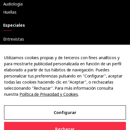
Audiología
Huellas
Especiales
Entrevistas
Tribuna
Ópticos
Utilizamos cookies propias y de terceros con fines analíticos y
Cuadernos
para mostrarte publicidad personalizada en función de un perfil
elaborado a partir de tus hábitos de navegación. Puedes
Guías
personalizar tus preferencias pulsando en "Configurar", aceptar
Dossier
todas las cookies haciendo clic en "Aceptar", o rechazarlas
Anuarios
seleccionando "Rechazar". Para más información consulta
nuestra
Política de Privacidad y Cookies
.
Ofertas de empleo
Configurar
Aviso Legal
Rechazar