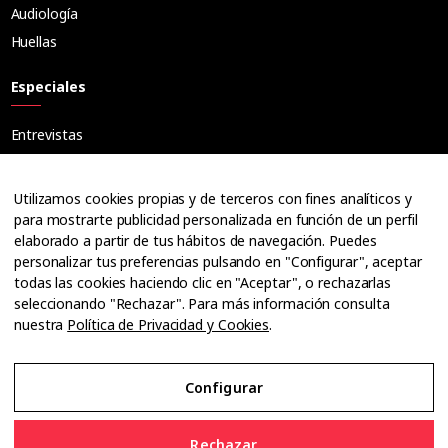
Audiología
Huellas
Especiales
Entrevistas
Tribuna
Ópticos
Utilizamos cookies propias y de terceros con fines analíticos y
Cuadernos
para mostrarte publicidad personalizada en función de un perfil
elaborado a partir de tus hábitos de navegación. Puedes
Guías
personalizar tus preferencias pulsando en "Configurar", aceptar
Dossier
todas las cookies haciendo clic en "Aceptar", o rechazarlas
Anuarios
seleccionando "Rechazar". Para más información consulta
nuestra
Política de Privacidad y Cookies
.
Ofertas de empleo
Configurar
Aviso Legal
Rechazar