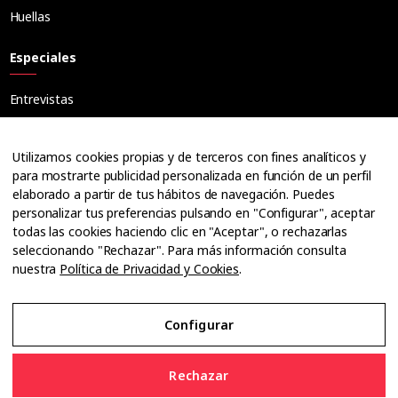
Huellas
Especiales
Entrevistas
Tribuna
Ópticos
Utilizamos cookies propias y de terceros con fines analíticos y
Cuadernos
para mostrarte publicidad personalizada en función de un perfil
elaborado a partir de tus hábitos de navegación. Puedes
Guías
personalizar tus preferencias pulsando en "Configurar", aceptar
Dossier
todas las cookies haciendo clic en "Aceptar", o rechazarlas
Anuarios
seleccionando "Rechazar". Para más información consulta
nuestra
Política de Privacidad y Cookies
.
Ofertas de empleo
Configurar
Aviso Legal
Rechazar