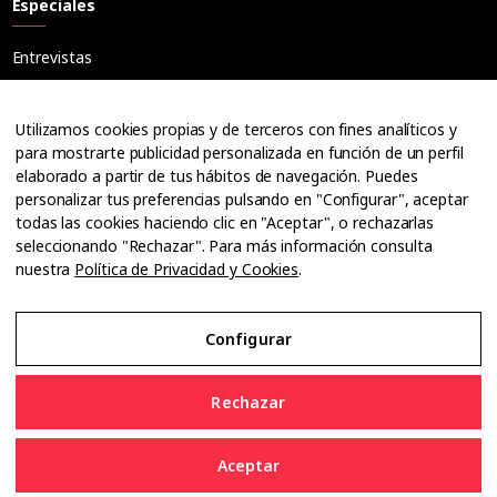
Especiales
Entrevistas
Tribuna
Ópticos
Utilizamos cookies propias y de terceros con fines analíticos y
Cuadernos
para mostrarte publicidad personalizada en función de un perfil
elaborado a partir de tus hábitos de navegación. Puedes
Guías
personalizar tus preferencias pulsando en "Configurar", aceptar
Dossier
todas las cookies haciendo clic en "Aceptar", o rechazarlas
Anuarios
seleccionando "Rechazar". Para más información consulta
nuestra
Política de Privacidad y Cookies
.
Ofertas de empleo
Configurar
Aviso Legal
Rechazar
Política de Privacidad y Cookies
Aceptar
Configurar