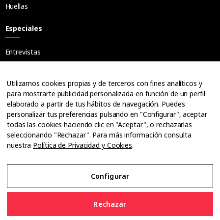
Huellas
Especiales
Entrevistas
Tribuna
Ópticos
Utilizamos cookies propias y de terceros con fines analíticos y
Cuadernos
para mostrarte publicidad personalizada en función de un perfil
elaborado a partir de tus hábitos de navegación. Puedes
Guías
personalizar tus preferencias pulsando en "Configurar", aceptar
Dossier
todas las cookies haciendo clic en "Aceptar", o rechazarlas
Anuarios
seleccionando "Rechazar". Para más información consulta
nuestra
Política de Privacidad y Cookies
.
Ofertas de empleo
Configurar
Aviso Legal
Rechazar
Política de Privacidad y Cookies