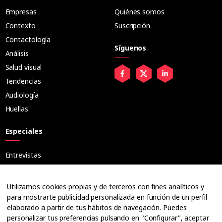
Empresas
Quiénes somos
Contexto
Suscripción
Contactología
Síguenos
Análisis
Salud visual
Tendencias
Audiología
Huellas
Especiales
Entrevistas
Tribuna
Ópticos
Utilizamos cookies propias y de terceros con fines analíticos y
Cuadernos
para mostrarte publicidad personalizada en función de un perfil
elaborado a partir de tus hábitos de navegación. Puedes
Guías
personalizar tus preferencias pulsando en "Configurar", aceptar