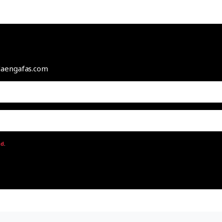
odaengafas.com
ad
.