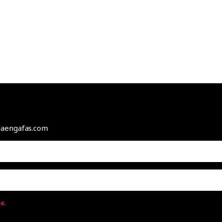
odaengafas.com
ad
.