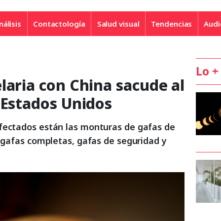
nálisis
Contactología
Salud visual
Tendencias
Audi
Lo +
laria con China sacude al
 Estados Unidos
fectados están las monturas de gafas de
, gafas completas, gafas de seguridad y