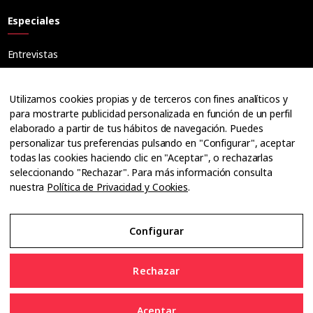
Especiales
Entrevistas
Tribuna
Ópticos
Utilizamos cookies propias y de terceros con fines analíticos y
Cuadernos
para mostrarte publicidad personalizada en función de un perfil
elaborado a partir de tus hábitos de navegación. Puedes
Guías
personalizar tus preferencias pulsando en "Configurar", aceptar
Dossier
todas las cookies haciendo clic en "Aceptar", o rechazarlas
Anuarios
seleccionando "Rechazar". Para más información consulta
nuestra
Política de Privacidad y Cookies
.
Ofertas de empleo
Configurar
Aviso Legal
Rechazar
Política de Privacidad y Cookies
Aceptar