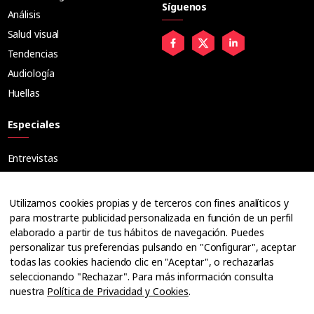
Síguenos
Análisis
Salud visual
Tendencias
Audiología
Huellas
Especiales
Entrevistas
Tribuna
Ópticos
Utilizamos cookies propias y de terceros con fines analíticos y
Cuadernos
para mostrarte publicidad personalizada en función de un perfil
elaborado a partir de tus hábitos de navegación. Puedes
Guías
personalizar tus preferencias pulsando en "Configurar", aceptar
Dossier
todas las cookies haciendo clic en "Aceptar", o rechazarlas
Anuarios
seleccionando "Rechazar". Para más información consulta
nuestra
Política de Privacidad y Cookies
.
Ofertas de empleo