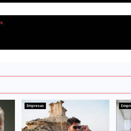
ad
.
Empresas
Empr