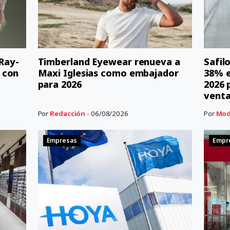
 Ray-
Timberland Eyewear renueva a
Safil
 con
Maxi Iglesias como embajador
38% e
para 2026
2026 
vent
Por
Redacción
- 06/08/2026
Por
Mod
Empresas
Empr