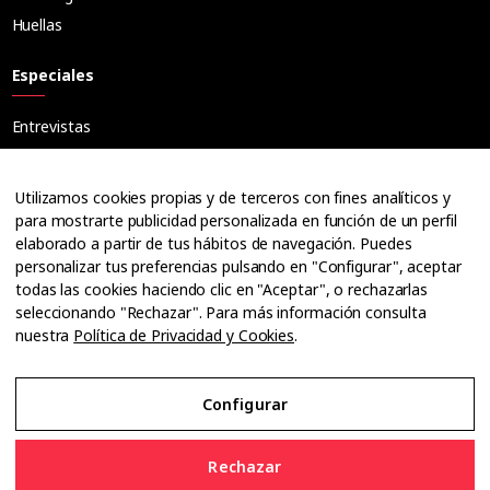
Huellas
Especiales
Entrevistas
Tribuna
Ópticos
Utilizamos cookies propias y de terceros con fines analíticos y
Cuadernos
para mostrarte publicidad personalizada en función de un perfil
elaborado a partir de tus hábitos de navegación. Puedes
Guías
personalizar tus preferencias pulsando en "Configurar", aceptar
Dossier
todas las cookies haciendo clic en "Aceptar", o rechazarlas
Anuarios
seleccionando "Rechazar". Para más información consulta
nuestra
Política de Privacidad y Cookies
.
Ofertas de empleo
Configurar
Aviso Legal
Rechazar