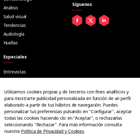
Síguenos
Análisis
Salud visual
Tendencias
Audiología
Huellas
Especiales
Entrevistas
Tribuna
Ópticos
Utilizamos cookies propias y de terceros con fines analíticos y
Cuadernos
para mostrarte publicidad personalizada en función de un perfil
elaborado a partir de tus hábitos de navegación. Puedes
Guías
personalizar tus preferencias pulsando en "Configurar", aceptar
Dossier
todas las cookies haciendo clic en "Aceptar", o rechazarlas
Anuarios
seleccionando "Rechazar". Para más información consulta
nuestra
Política de Privacidad y Cookies
.
Ofertas de empleo