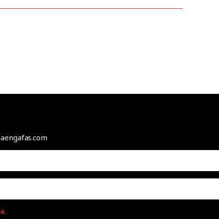
odaengafas.com
ad
.