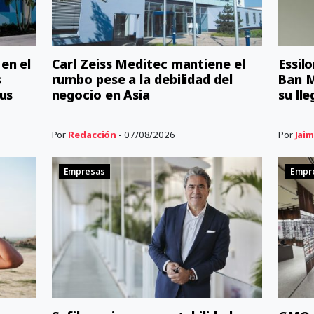
en el
Carl Zeiss Meditec mantiene el
Essil
s
rumbo pese a la debilidad del
Ban M
us
negocio en Asia
su ll
Por
Redacción
- 07/08/2026
Por
Jaim
Empresas
Empr