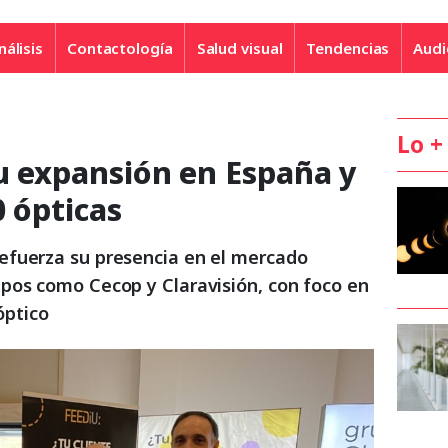
nálisis
Contactología
Salud visual
Tendencias
Audi
Lo +
u expansión en España y
0 ópticas
efuerza su presencia en el mercado
pos como Cecop y Claravisión, con foco en
óptico