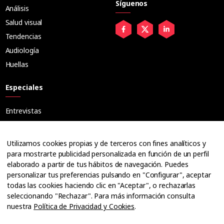
Síguenos
Análisis
Salud visual
Tendencias
Audiología
Huellas
Especiales
Entrevistas
Tribuna
Ópticos
Utilizamos cookies propias y de terceros con fines analíticos y
Cuadernos
para mostrarte publicidad personalizada en función de un perfil
elaborado a partir de tus hábitos de navegación. Puedes
Guías
personalizar tus preferencias pulsando en "Configurar", aceptar
Dossier
todas las cookies haciendo clic en "Aceptar", o rechazarlas
Anuarios
seleccionando "Rechazar". Para más información consulta
nuestra
Política de Privacidad y Cookies
.
Ofertas de empleo